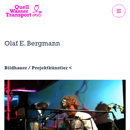
Zum
Inhalt
springen
Olaf E. Bergmann
Bildhauer / Projektkünstler <